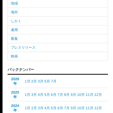
地域
海外
しかく
雇用
募集
プレスリリース
映画
バックナンバー
2026
1月
2月
3月
5月
7月
年
2025
1月
3月
4月
5月
6月
7月
8月
9月
10月
11月
12月
年
2024
1月
2月
3月
4月
5月
6月
7月
9月
10月
11月
12月
年