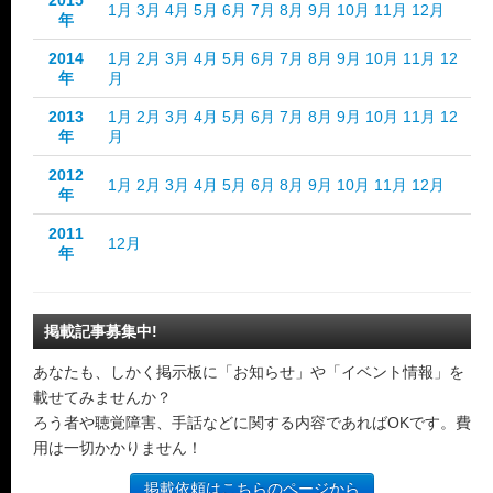
2015
1月
3月
4月
5月
6月
7月
8月
9月
10月
11月
12月
年
2014
1月
2月
3月
4月
5月
6月
7月
8月
9月
10月
11月
12
年
月
2013
1月
2月
3月
4月
5月
6月
7月
8月
9月
10月
11月
12
年
月
2012
1月
2月
3月
4月
5月
6月
8月
9月
10月
11月
12月
年
2011
12月
年
掲載記事募集中!
あなたも、しかく掲示板に「お知らせ」や「イベント情報」を
載せてみませんか？
ろう者や聴覚障害、手話などに関する内容であればOKです。費
用は一切かかりません！
掲載依頼はこちらのページから