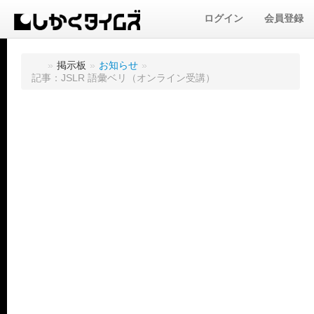
ログイン
会員登録
»
掲示板
»
お知らせ
»
記事：JSLR 語彙ベリ（オンライン受講）