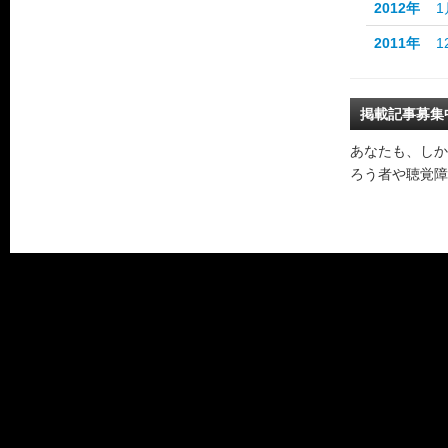
2012年
1
2011年
1
掲載記事募集
あなたも、しか
ろう者や聴覚障