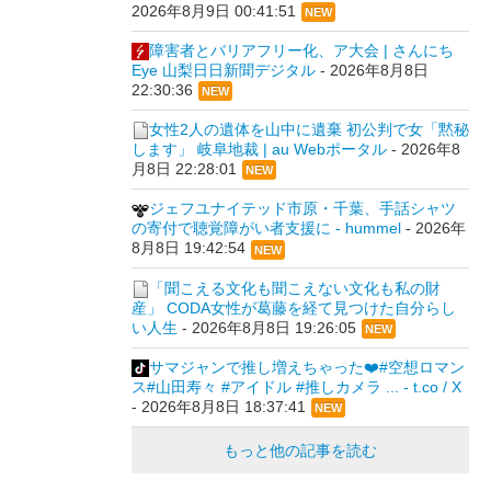
2026年8月9日 00:41:51
NEW
障害者とバリアフリー化、ア大会 | さんにち
Eye 山梨日日新聞デジタル
-
2026年8月8日
22:30:36
NEW
女性2人の遺体を山中に遺棄 初公判で女「黙秘
します」 岐阜地裁 | au Webポータル
-
2026年8
月8日 22:28:01
NEW
ジェフユナイテッド市原・千葉、手話シャツ
の寄付で聴覚障がい者支援に - hummel
-
2026年
8月8日 19:42:54
NEW
「聞こえる文化も聞こえない文化も私の財
産」 CODA女性が葛藤を経て見つけた自分らし
い人生
-
2026年8月8日 19:26:05
NEW
サマジャンで推し増えちゃった❤️#空想ロマン
ス#山田寿々 #アイドル #推しカメラ ... - t.co / X
-
2026年8月8日 18:37:41
NEW
もっと他の記事を読む