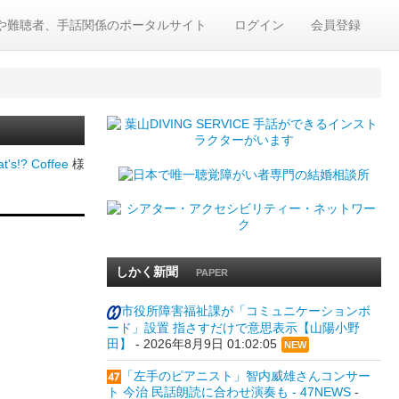
や難聴者、手話関係のポータルサイト
ログイン
会員登録
t's!? Coffee
様
しかく新聞
PAPER
市役所障害福祉課が「コミュニケーションボ
ード」設置 指さすだけで意思表示【山陽小野
田】
-
2026年8月9日 01:02:05
NEW
「左手のピアニスト」智内威雄さんコンサー
ト 今治 民話朗読に合わせ演奏も - 47NEWS
-