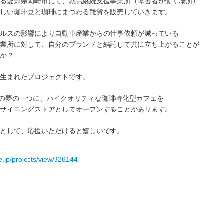
る愛知県岡崎市にて、就労継続支援事業所（障害者が働く場所）
しい珈琲豆と珈琲にまつわる雑貨を販売していきます。
ルスの影響により自動車産業からの仕事依頼が減っている
業所に対して、自分のブランドと結託して共に立ち上がることが
か？
生まれたプロジェクトです。
 coffeeの夢の一つに、ハイクオリティな珈琲特化型カフェを
サイニングストアとしてオープンすることがあります。
として、応援いただけると嬉しいです。
re.jp/projects/view/326144