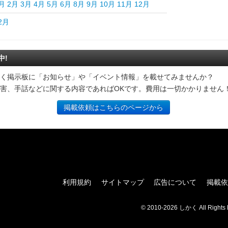
月
2月
3月
4月
5月
6月
8月
9月
10月
11月
12月
2月
中!
く掲示板に「お知らせ」や「イベント情報」を載せてみませんか？
害、手話などに関する内容であればOKです。費用は一切かかりません
掲載依頼はこちらのページから
利用規約
サイトマップ
広告について
掲載依
© 2010-2026 しかく All Rights 