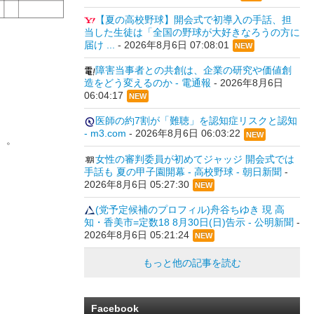
【夏の高校野球】開会式で初導入の手話、担
当した生徒は「全国の野球が大好きなろうの方に
届け ...
-
2026年8月6日 07:08:01
NEW
障害当事者との共創は、企業の研究や価値創
造をどう変えるのか - 電通報
-
2026年8月6日
06:04:17
NEW
医師の約7割が「難聴」を認知症リスクと認知
- m3.com
-
2026年8月6日 06:03:22
NEW
）。
女性の審判委員が初めてジャッジ 開会式では
手話も 夏の甲子園開幕 - 高校野球 - 朝日新聞
-
2026年8月6日 05:27:30
NEW
(党予定候補のプロフィル)舟谷ちゆき 現 高
知・香美市=定数18 8月30日(日)告示 - 公明新聞
-
2026年8月6日 05:21:24
NEW
もっと他の記事を読む
Facebook