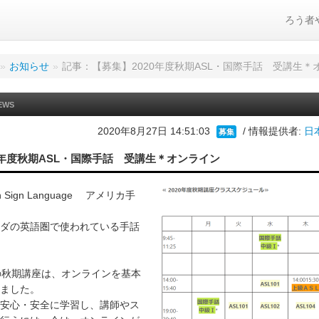
ろう者
»
お知らせ
»
記事：【募集】2020年度秋期ASL・国際手話 受講生＊
EWS
2020年8月27日 14:51:03
/ 情報提供者:
日
募集
0年度秋期ASL・国際手話 受講生＊オンライン
an Sign Language アメリカ手
ダの英語圏で使われている手話
の秋期講座は、オンラインを基本
ました。
安心・安全に学習し、講師やス