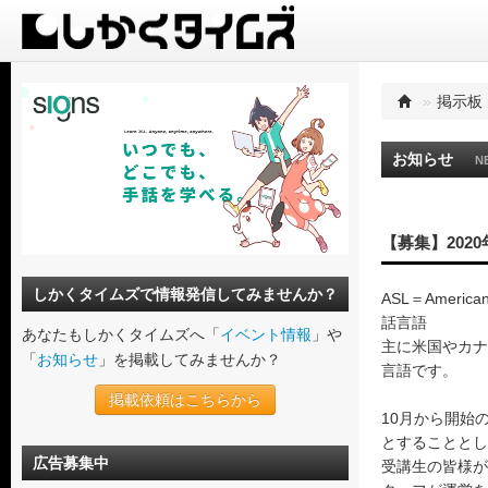
»
掲示板
お知らせ
N
【募集】202
しかくタイムズで情報発信してみませんか？
ASL＝Americ
話言語
あなたもしかくタイムズへ「
イベント情報
」や
主に米国やカナ
「
お知らせ
」を掲載してみませんか？
言語です。
掲載依頼はこちらから
10月から開始
とすることとし
広告募集中
受講生の皆様が