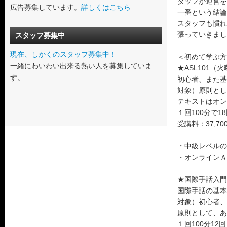
タッフが運営を
広告募集しています。
詳しくはこちら
一番という結論
スタッフも慣れ
張っていきまし
スタッフ募集中
現在、しかくのスタッフ募集中！
＜初めて学ぶ方
一緒にわいわい出来る熱い人を募集していま
★ASL101
す。
初心者、また基
対象）原則とし
テキストはオン
１回100分で1
受講料：37,70
・中級レベルの
・オンラインＡ
★国際手話入門
国際手話の基本
対象）初心者、
原則として、あ
１回100分12回