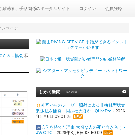
や難聴者、手話関係のポータルサイト
ログイン
会員登録
オンライン
本ＡＳＬ協会
様
しかく新聞
PAPER
外耳からのレーザー照射による非接触型聴覚
刺激法を開発－同志社大ほか | QLifePro
-
2026
年8月6日 09:01:25
NEW
信仰を持てた理由 大切な人の死と向き合う -
JW.ORG
-
2026年8月6日 08:50:09
NEW