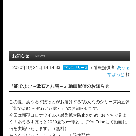
お知らせ
NEWS
2020年8月24日 14:14:33
/ 情報提供者:
あうる
プレスリリース
すぽっと
様
『能でよむ～漱石と八雲～』動画配信のお知らせ
この夏、あうるすぽっとがお届けする"みんなのシリーズ第五弾
『能でよむ ～漱石と八雲～』"のお知らせです。
今回は新型コロナウイルス感染拡大防止のため "おうちで見よ
う！あうるすぽっと2020夏"の一環としてYouTubeにて動画配
信を実施いたします。（無料）
あうるすぽっとチャンネル にて限定配信！