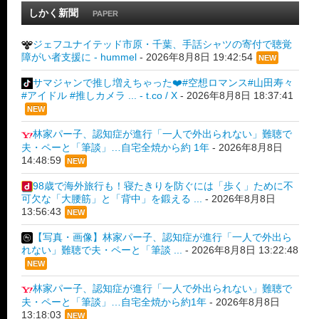
しかく新聞
PAPER
ジェフユナイテッド市原・千葉、手話シャツの寄付で聴覚
障がい者支援に - hummel
-
2026年8月8日 19:42:54
NEW
サマジャンで推し増えちゃった❤️#空想ロマンス#山田寿々
#アイドル #推しカメラ ... - t.co / X
-
2026年8月8日 18:37:41
NEW
林家パー子、認知症が進行「一人で外出られない」難聴で
夫・ペーと「筆談」…自宅全焼から約 1年
-
2026年8月8日
14:48:59
NEW
98歳で海外旅行も！寝たきりを防ぐには「歩く」ために不
可欠な「大腰筋」と「背中」を鍛える ...
-
2026年8月8日
13:56:43
NEW
【写真・画像】林家パー子、認知症が進行「一人で外出ら
れない」難聴で夫・ペーと「筆談 ...
-
2026年8月8日 13:22:48
NEW
林家パー子、認知症が進行「一人で外出られない」難聴で
夫・ペーと「筆談」…自宅全焼から約1年
-
2026年8月8日
13:18:03
NEW