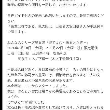
昨年の初演から演目を一新して、お送りいたします。
音声ガイド付きの動画も配信いたしますので、是非ご視聴くだ
さい。
『吾輩は猫である』鼠の段は、出演者の安田登さんが手話付き
で演じます。
みんなのシリーズ第五弾『能でよむ～漱石と八雲～』
2020年8月18日（火曜） 〜 9月22日（火曜・祝）限定配信
出演：安田 登 玉川奈々福 塩高和之
聞き手：木ノ下裕一（木ノ下歌舞伎主宰）
当劇場のほど近く、夏目漱石の小説「こゝろ」の舞台にもなっ
た豊島区の雑司ケ谷霊園には、明治時代を代表する二人の文
豪、夏目漱石と小泉八雲のお墓があります。
本企画は、ここからスタートしました。
実は、漱石と八雲には幾つかの共通点があることをご存知でし
ょうか。
そのひとつが"能"でした。
漱石は長く能の謡を趣味として続けており、八雲は叶えられま