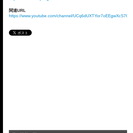
関連URL
https://www.youtube.com/channel/UCq6dUXTYor7oEEgwXcS7Q