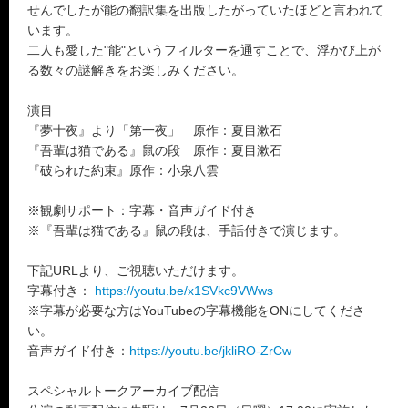
せんでしたが能の翻訳集を出版したがっていたほどと言われて
います。
二人も愛した"能"というフィルターを通すことで、浮かび上が
る数々の謎解きをお楽しみください。
演目
『夢十夜』より「第一夜」 原作：夏目漱石
『吾輩は猫である』鼠の段 原作：夏目漱石
『破られた約束』原作：小泉八雲
※観劇サポート：字幕・音声ガイド付き
※『吾輩は猫である』鼠の段は、手話付きで演じます。
下記URLより、ご視聴いただけます。
字幕付き：
https://youtu.be/x1SVkc9VWws
※字幕が必要な方はYouTubeの字幕機能をONにしてくださ
い。
音声ガイド付き：
https://youtu.be/jkliRO-ZrCw
スペシャルトークアーカイブ配信