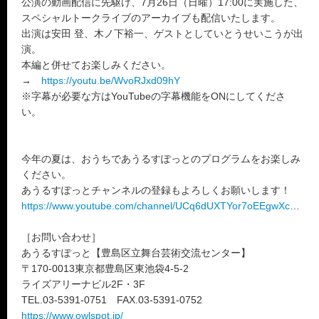
公演の動画配信に先駆け、7月26日（日曜）17:00に実施した、
スペシャルトークライブのアーカイブも配信いたします。
出演は安田 登、木ノ下裕一、ゲストとしていとうせいこうが出
演。
本編と併せてお楽しみください。
→
https://youtu.be/WvoRJxd09hY
※字幕が必要な方はYouTubeの字幕機能をONにしてくださ
い。
今年の夏は、おうちであうるすぽっとのプログラムをお楽しみ
ください。
あうるすぽっとチャンネルの登録もよろしくお願いします！
https://www.youtube.com/channel/UCq6dUXTYor7oEEgwXcS7QRQ
［お問い合わせ］
あうるすぽっと【豊島区立舞台芸術交流センター】
〒170-0013東京都豊島区東池袋4-5-2
ライズアリーナビル2F・3F
TEL.03-5391-0751 FAX.03-5391-0752
https://www.owlspot.jp/