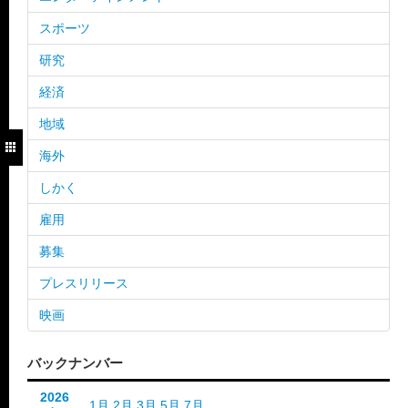
スポーツ
研究
経済
地域
海外
しかく
雇用
募集
プレスリリース
映画
バックナンバー
2026
1月
2月
3月
5月
7月