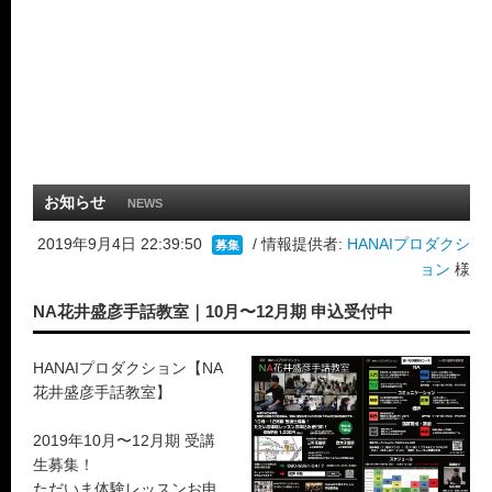
お知らせ
NEWS
2019年9月4日 22:39:50
/ 情報提供者:
HANAIプロダクシ
募集
ョン
様
NA花井盛彦手話教室｜10月〜12月期 申込受付中
HANAIプロダクション【NA
花井盛彦手話教室】
2019年10月〜12月期 受講
生募集！
ただいま体験レッスンお申