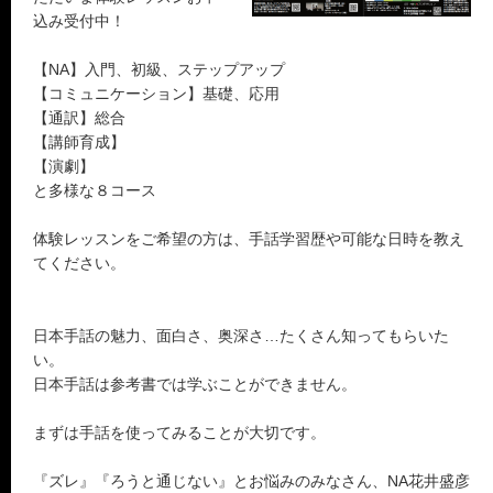
込み受付中！
【NA】入門、初級、ステップアップ
【コミュニケーション】基礎、応用
【通訳】総合
【講師育成】
【演劇】
と多様な８コース
体験レッスンをご希望の方は、手話学習歴や可能な日時を教え
てください。
日本手話の魅力、面白さ、奥深さ…たくさん知ってもらいた
い。
日本手話は参考書では学ぶことができません。
まずは手話を使ってみることが大切です。
『ズレ』『ろうと通じない』とお悩みのみなさん、NA花井盛彦