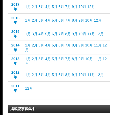
2017
1月
2月
3月
4月
5月
6月
7月
9月
10月
12月
年
2016
1月
2月
3月
4月
5月
6月
7月
8月
9月
10月
12月
年
2015
1月
3月
4月
5月
6月
7月
8月
9月
10月
11月
12月
年
2014
1月
2月
3月
4月
5月
6月
7月
8月
9月
10月
11月
12
年
月
2013
1月
2月
3月
4月
5月
6月
7月
8月
9月
10月
11月
12
年
月
2012
1月
2月
3月
4月
5月
6月
8月
9月
10月
11月
12月
年
2011
12月
年
掲載記事募集中!