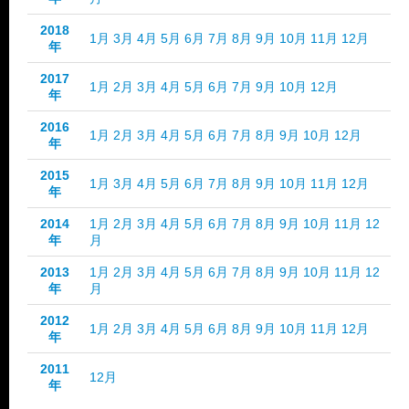
2018
1月
3月
4月
5月
6月
7月
8月
9月
10月
11月
12月
年
2017
1月
2月
3月
4月
5月
6月
7月
9月
10月
12月
年
2016
1月
2月
3月
4月
5月
6月
7月
8月
9月
10月
12月
年
2015
1月
3月
4月
5月
6月
7月
8月
9月
10月
11月
12月
年
2014
1月
2月
3月
4月
5月
6月
7月
8月
9月
10月
11月
12
年
月
2013
1月
2月
3月
4月
5月
6月
7月
8月
9月
10月
11月
12
年
月
2012
1月
2月
3月
4月
5月
6月
8月
9月
10月
11月
12月
年
2011
12月
年