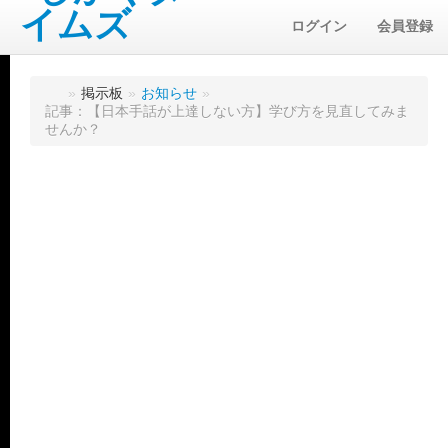
ログイン
会員登録
»
掲示板
»
お知らせ
»
記事：【日本手話が上達しない方】学び方を見直してみま
せんか？