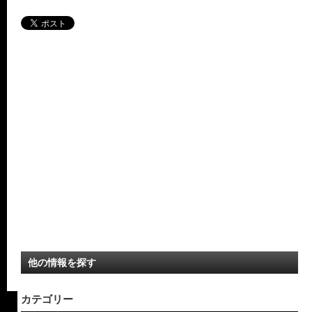
他の情報を探す
カテゴリー