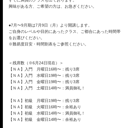
すでに満員のクラスも出ております。
興味がある方、ご希望の方は、お急ぎください。
●7月〜9月期は7月9日（月）より開講します。
ご自身のレベルや目的にあったクラス、ご都合にあった時間帯
をお選びください。
※難易度目安・時間割表をご参照ください。
＜残席数（※6月24日現在）＞
【ＮＡ】入門 月曜日16時〜：残り3席
【ＮＡ】入門 水曜日19時〜：残り3席
【ＮＡ】入門 金曜日19時〜：残り3席
【ＮＡ】入門 土曜日14時〜：満員御礼！
【ＮＡ】初級 月曜日19時〜：残り3席
【ＮＡ】初級 火曜日16時〜：余裕あり
【ＮＡ】初級 水曜日14時〜：満員御礼！
【ＮＡ】初級 金曜日14時〜：余裕あり