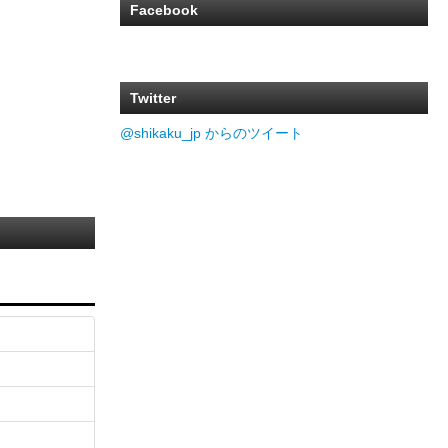
Facebook
Twitter
@shikaku_jp からのツイート