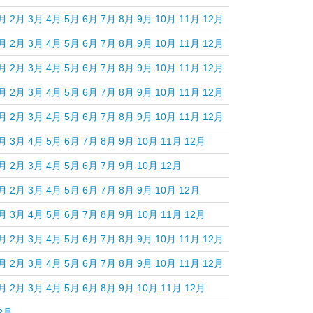
月
2月
3月
4月
5月
6月
7月
8月
9月
10月
11月
12月
月
2月
3月
4月
5月
6月
7月
8月
9月
10月
11月
12月
月
2月
3月
4月
5月
6月
7月
8月
9月
10月
11月
12月
月
2月
3月
4月
5月
6月
7月
8月
9月
10月
11月
12月
月
2月
3月
4月
5月
6月
7月
8月
9月
10月
11月
12月
月
3月
4月
5月
6月
7月
8月
9月
10月
11月
12月
月
2月
3月
4月
5月
6月
7月
9月
10月
12月
月
2月
3月
4月
5月
6月
7月
8月
9月
10月
12月
月
3月
4月
5月
6月
7月
8月
9月
10月
11月
12月
月
2月
3月
4月
5月
6月
7月
8月
9月
10月
11月
12月
月
2月
3月
4月
5月
6月
7月
8月
9月
10月
11月
12月
月
2月
3月
4月
5月
6月
8月
9月
10月
11月
12月
2月