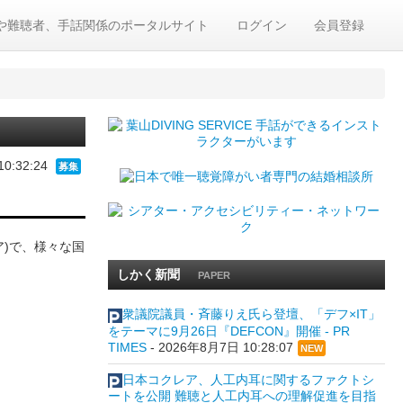
や難聴者、手話関係のポータルサイト
ログイン
会員登録
0:32:24
募集
)で、様々な国
しかく新聞
PAPER
衆議院議員・斉藤りえ氏ら登壇、「デフ×IT」
をテーマに9月26日『DEFCON』開催 - PR
TIMES
-
2026年8月7日 10:28:07
NEW
日本コクレア、人工内耳に関するファクトシ
ートを公開 難聴と人工内耳への理解促進を目指