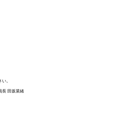
さい。
員長 田坂菜緒