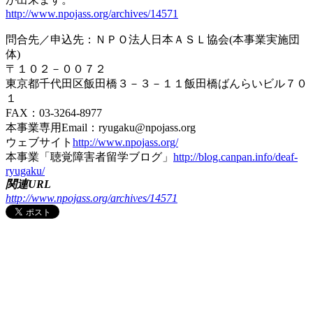
http://www.npojass.org/archives/14571
問合先／申込先：ＮＰＯ法人日本ＡＳＬ協会(本事業実施団
体)
〒１０２－００７２
東京都千代田区飯田橋３－３－１１飯田橋ばんらいビル７０
１
FAX：03-3264-8977
本事業専用Email：ryugaku@npojass.org
ウェブサイト
http://www.npojass.org/
本事業「聴覚障害者留学ブログ」
http://blog.canpan.info/deaf-
ryugaku/
関連URL
http://www.npojass.org/archives/14571