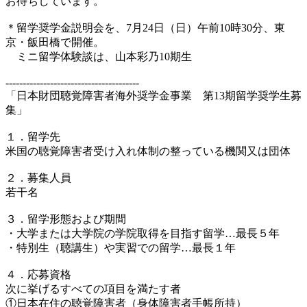
お待ちしています。
＊留学奨学金説明会を、7月24日（日）午前10時30分、東
京・飯田橋で開催。
ミニ留学体験談は、山本彩乃10期生
---------------------------------------
「日本財団聴覚障害者海外奨学金事業 第13期留学奨学生募
集」
１．留学先
米国の聴覚障害者受け入れ体制の整っている機関又は団体
２．募集人員
若干名
３．留学形態および期間
・大学または大学院の学院取得を目指す留学…最長５年
・特別生（聴講生）や実習での留学…最長１年
４．応募資格
次に挙げるすべての項目を満たす者
①日本在住の聴覚障害者（身体障害者手帳所持）