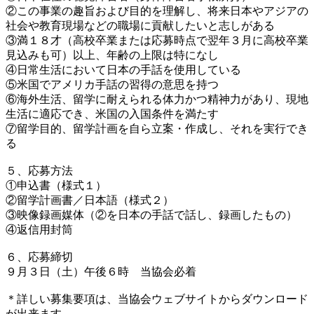
②この事業の趣旨および目的を理解し、将来日本やアジアの
社会や教育現場などの職場に貢献したいと志しがある
③満１８才（高校卒業または応募時点で翌年３月に高校卒業
見込みも可）以上、年齢の上限は特になし
④日常生活において日本の手話を使用している
⑤米国でアメリカ手話の習得の意思を持つ
⑥海外生活、留学に耐えられる体力かつ精神力があり、現地
生活に適応でき、米国の入国条件を満たす
⑦留学目的、留学計画を自ら立案・作成し、それを実行でき
る
５、応募方法
①申込書（様式１）
②留学計画書／日本語（様式２）
③映像録画媒体（②を日本の手話で話し、録画したもの）
④返信用封筒
６、応募締切
９月３日（土）午後６時 当協会必着
＊詳しい募集要項は、当協会ウェブサイトからダウンロード
が出来ます。