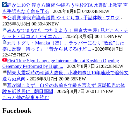
静かに10分 浮き方練習 沖縄ろう学校PTA 水難防止教室 声
も手話もなく命を守る
-
2026年8月8日 04:00:48
NEW
公明党 奈良市議会議員 やまぐち寛 - 手話体験 : ブログ
-
2026年8月8日 00:30:43
NEW
みんなでまなび、つたえよう！ 東京大空襲 | 見どころ・チ
ケット・口コミ | アイエム ...
-
2026年8月8日 00:11:39
NEW
元リトグリ・Manaka（25）、ラッパーになり“激変”した
姿に反響「待って」「昔から見てるけど ...
-
2026年8月7日
22:47:57
NEW
First Time Sign Language Interpretation at Koshien Opening
Ceremony Performed by High ...
-
2026年8月7日 21:02:28
NEW
関東大震災時の朝鮮人虐殺、小池知事は10年連続で追悼文
送らぬ意向
-
2026年8月7日 20:08:35
NEW
耳が聞こえず、自分の名前も年齢も言えず 原爆孤児の体
験を紙芝居に - 朝日新聞
-
2026年8月7日 20:01:11
NEW
もっと他の記事を読む
Facebook