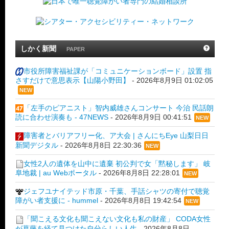
しかく新聞
PAPER
市役所障害福祉課が「コミュニケーションボード」設置 指
さすだけで意思表示【山陽小野田】
-
2026年8月9日 01:02:05
NEW
「左手のピアニスト」智内威雄さんコンサート 今治 民話朗
読に合わせ演奏も - 47NEWS
-
2026年8月9日 00:41:51
NEW
障害者とバリアフリー化、ア大会 | さんにちEye 山梨日日
新聞デジタル
-
2026年8月8日 22:30:36
NEW
女性2人の遺体を山中に遺棄 初公判で女「黙秘します」 岐
阜地裁 | au Webポータル
-
2026年8月8日 22:28:01
NEW
ジェフユナイテッド市原・千葉、手話シャツの寄付で聴覚
障がい者支援に - hummel
-
2026年8月8日 19:42:54
NEW
「聞こえる文化も聞こえない文化も私の財産」 CODA女性
が葛藤を経て見つけた自分らしい人生
-
2026年8月8日