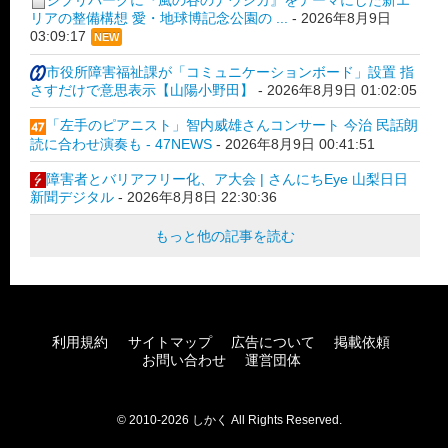
リアの整備構想 愛・地球博記念公園の ...
-
2026年8月9日
03:09:17
NEW
市役所障害福祉課が「コミュニケーションボード」設置 指
さすだけで意思表示【山陽小野田】
-
2026年8月9日 01:02:05
「左手のピアニスト」智内威雄さんコンサート 今治 民話朗
読に合わせ演奏も - 47NEWS
-
2026年8月9日 00:41:51
障害者とバリアフリー化、ア大会 | さんにちEye 山梨日日
新聞デジタル
-
2026年8月8日 22:30:36
もっと他の記事を読む
利用規約
サイトマップ
広告について
掲載依頼
お問い合わせ
運営団体
© 2010-2026 しかく All Rights Reserved.