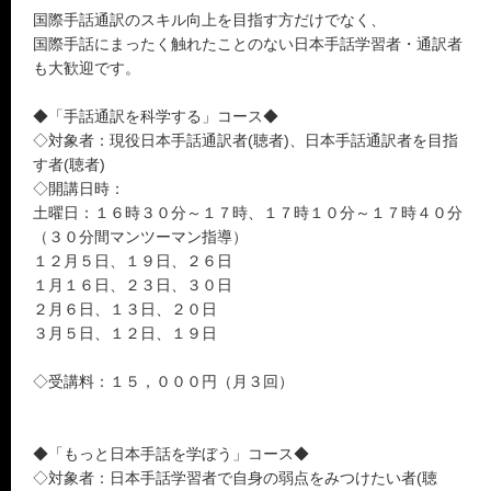
国際手話通訳のスキル向上を目指す方だけでなく、
国際手話にまったく触れたことのない日本手話学習者・通訳者
も大歓迎です。
◆「手話通訳を科学する」コース◆
◇対象者：現役日本手話通訳者(聴者)、日本手話通訳者を目指
す者(聴者)
◇開講日時：
土曜日：１６時３０分～１７時、１７時１０分～１７時４０分
（３０分間マンツーマン指導）
１２月５日、１９日、２６日
１月１６日、２３日、３０日
２月６日、１３日、２０日
３月５日、１２日、１９日
◇受講料：１５，０００円（月３回）
◆「もっと日本手話を学ぼう」コース◆
◇対象者：日本手話学習者で自身の弱点をみつけたい者(聴