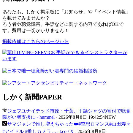
あなたも、しかく掲示板に「お知らせ」や「イベント情報」
を載せてみませんか？
ろう者や聴覚障害、手話などに関する内容であればOKで
す。費用は一切かかりません！
掲載依頼はこちらのページから
しかく新聞
PAPER
ジェフユナイテッド市原・千葉、手話シャツの寄付で聴覚
障がい者支援に - hummel
-
2026年8月8日 19:42:54
NEW
サマジャンで推し増えちゃった❤️#空想ロマンス#山田寿々
#アイドル #推しカメラ ... - t.co / X
-
2026年8月8日