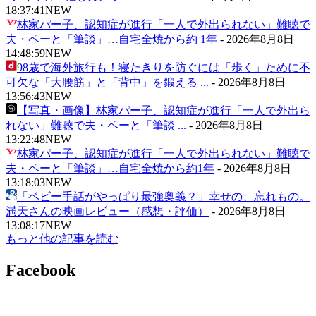
18:37:41
NEW
林家パー子、認知症が進行「一人で外出られない」難聴で
夫・ペーと「筆談」…自宅全焼から約 1年
-
2026年8月8日
14:48:59
NEW
98歳で海外旅行も！寝たきりを防ぐには「歩く」ために不
可欠な「大腰筋」と「背中」を鍛える ...
-
2026年8月8日
13:56:43
NEW
【写真・画像】林家パー子、認知症が進行「一人で外出ら
れない」難聴で夫・ペーと「筆談 ...
-
2026年8月8日
13:22:48
NEW
林家パー子、認知症が進行「一人で外出られない」難聴で
夫・ペーと「筆談」…自宅全焼から約1年
-
2026年8月8日
13:18:03
NEW
「ベビー手話がやっぱり最強奥義？」幸せの、忘れもの。
満天さんの映画レビュー（感想・評価）
-
2026年8月8日
13:08:17
NEW
もっと他の記事を読む
Facebook