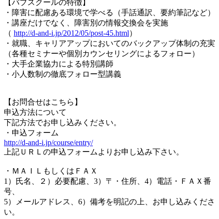
【バブスクールの特徴】
・障害に配慮ある環境で学べる（手話通訳、要約筆記など）
・講座だけでなく、障害別の情報交換会を実施
（
http://d-and-i.jp/2012/05/post-45.html
）
・就職、キャリアアップにおいてのバックアップ体制の充実
（各種セミナーや個別カウンセリングによるフォロー）
・大手企業協力による特別講師
・小人数制の徹底フォロー型講義
【お問合せはこちら】
申込方法について
下記方法でお申し込みください。
・申込フォーム
http://d-and-i.jp/course/entry/
上記ＵＲＬの申込フォームよりお申し込み下さい。
・ＭＡＩＬもしくはＦＡＸ
1）氏名、２）必要配慮、3）〒・住所、4）電話・ＦＡＸ番
号、
5）メールアドレス、6）備考を明記の上、お申し込みくださ
い。