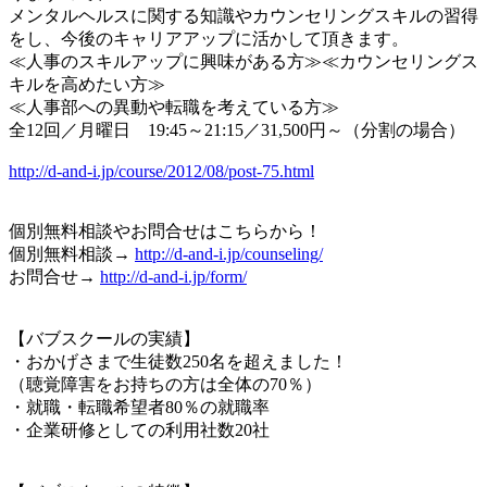
メンタルヘルスに関する知識やカウンセリングスキルの習得
をし、今後のキャリアアップに活かして頂きます。
≪人事のスキルアップに興味がある方≫≪カウンセリングス
キルを高めたい方≫
≪人事部への異動や転職を考えている方≫
全12回／月曜日 19:45～21:15／31,500円～（分割の場合）
http://d-and-i.jp/course/2012/08/post-75.html
個別無料相談やお問合せはこちらから！
個別無料相談→
http://d-and-i.jp/counseling/
お問合せ→
http://d-and-i.jp/form/
【バブスクールの実績】
・おかげさまで生徒数250名を超えました！
（聴覚障害をお持ちの方は全体の70％）
・就職・転職希望者80％の就職率
・企業研修としての利用社数20社