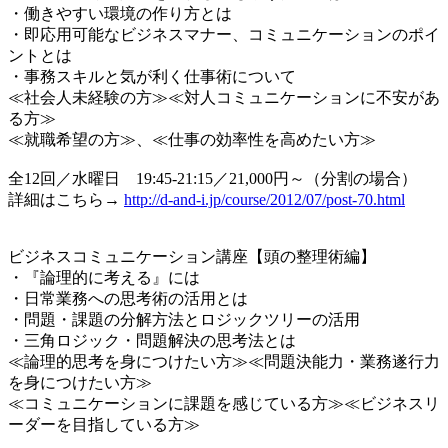
・働きやすい環境の作り方とは
・即応用可能なビジネスマナー、コミュニケーションのポイ
ントとは
・事務スキルと気が利く仕事術について
≪社会人未経験の方≫≪対人コミュニケーションに不安があ
る方≫
≪就職希望の方≫、≪仕事の効率性を高めたい方≫
全12回／水曜日 19:45-21:15／21,000円～（分割の場合）
詳細はこちら→
http://d-and-i.jp/course/2012/07/post-70.html
ビジネスコミュニケーション講座【頭の整理術編】
・『論理的に考える』には
・日常業務への思考術の活用とは
・問題・課題の分解方法とロジックツリーの活用
・三角ロジック・問題解決の思考法とは
≪論理的思考を身につけたい方≫≪問題決能力・業務遂行力
を身につけたい方≫
≪コミュニケーションに課題を感じている方≫≪ビジネスリ
ーダーを目指している方≫