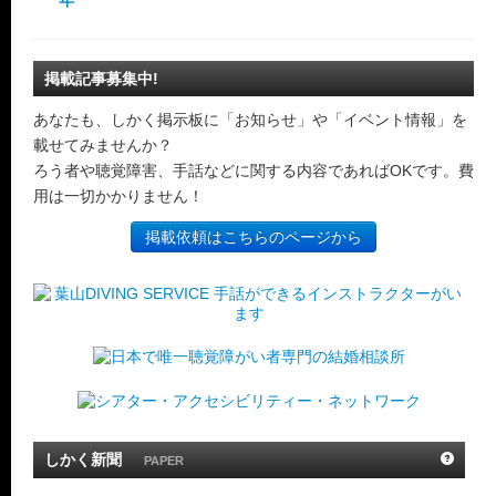
年
掲載記事募集中!
あなたも、しかく掲示板に「お知らせ」や「イベント情報」を
載せてみませんか？
ろう者や聴覚障害、手話などに関する内容であればOKです。費
用は一切かかりません！
掲載依頼はこちらのページから
しかく新聞
PAPER