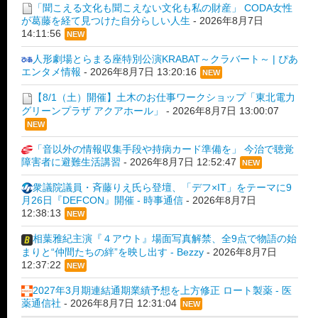
「聞こえる文化も聞こえない文化も私の財産」 CODA女性
が葛藤を経て見つけた自分らしい人生
-
2026年8月7日
14:11:56
NEW
人形劇場とらまる座特別公演KRABAT～クラバート～ | ぴあ
エンタメ情報
-
2026年8月7日 13:20:16
NEW
【8/1（土）開催】土木のお仕事ワークショップ「東北電力
グリーンプラザ アクアホール」
-
2026年8月7日 13:00:07
NEW
「音以外の情報収集手段や持病カード準備を」 今治で聴覚
障害者に避難生活講習
-
2026年8月7日 12:52:47
NEW
衆議院議員・斉藤りえ氏ら登壇、「デフ×IT」をテーマに9
月26日『DEFCON』開催 - 時事通信
-
2026年8月7日
12:38:13
NEW
相葉雅紀主演『４アウト』場面写真解禁、全9点で物語の始
まりと“仲間たちの絆”を映し出す - Bezzy
-
2026年8月7日
12:37:22
NEW
2027年3月期連結通期業績予想を上方修正 ロート製薬 - 医
薬通信社
-
2026年8月7日 12:31:04
NEW